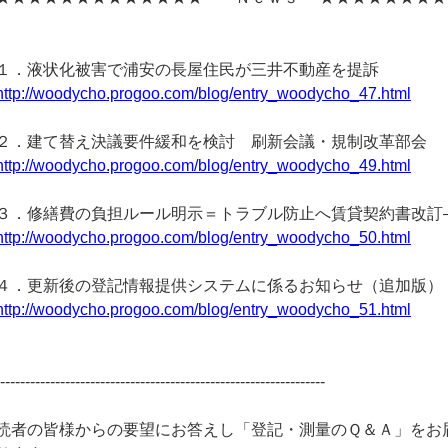
１．液状化被害で浦安の長屋住民が三井不動産を提訴
http://woodycho.progoo.com/blog/entry_woodycho_47.html
２．建て替え決議要件緩和を検討 刷新会議・規制改革部会
http://woodycho.progoo.com/blog/entry_woodycho_49.html
３．修繕費の負担ルール明示＝トラブル防止へ賃貸契約書改訂
http://woodycho.progoo.com/blog/entry_woodycho_50.html
４．更新後の登記情報提供システムに係るお知らせ（追加版）
http://woodycho.progoo.com/blog/entry_woodycho_51.html
------------------------------------------------------------------
読者の皆様からの要望にお答えし「登記・測量のＱ＆Ａ」をお