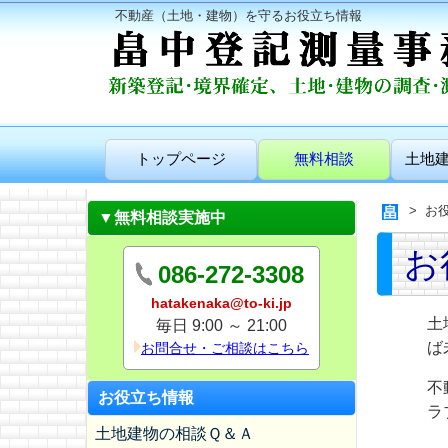
不動産（土地・建物）を守るお役立ち情報
トップページ
無料相談
土地
お
▼無料相談実施中
お
086-272-3308
hatakenaka@to-ki.jp
土
毎日 9:00 ～ 21:00
ば
お問合せ・ご相談はこちら
不
お役立ち情報
ラ
土地建物の相談Ｑ＆Ａ