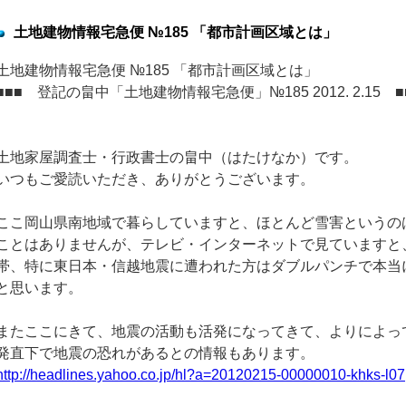
土地建物情報宅急便 №185 「都市計画区域とは」
土地建物情報宅急便 №185 「都市計画区域とは」
■■■ 登記の畠中「土地建物情報宅急便」№185 2012. 2.15 ■
土地家屋調査士・行政書士の畠中（はたけなか）です。
いつもご愛読いただき、ありがとうございます。
ここ岡山県南地域で暮らしていますと、ほとんど雪害というの
ことはありませんが、テレビ・インターネットで見ていますと
帯、特に東日本・信越地震に遭われた方はダブルパンチで本当
と思います。
またここにきて、地震の活動も活発になってきて、よりによっ
発直下で地震の恐れがあるとの情報もあります。
http://headlines.yahoo.co.jp/hl?a=20120215-00000010-khks-l07