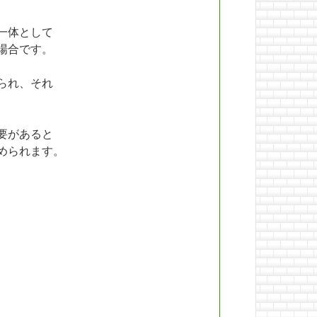
一体として
場合です。
られ、それ
要があると
められます。