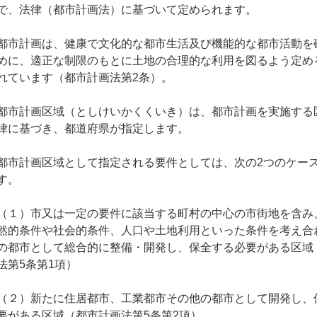
で、法律（都市計画法）に基づいて定められます。
都市計画は、健康で文化的な都市生活及び機能的な都市活動を
めに、適正な制限のもとに土地の合理的な利用を図るよう定め
れています（都市計画法第2条）。
都市計画区域（としけいかくくいき）は、都市計画を実施する
律に基づき、都道府県が指定します。
都市計画区域として指定される要件としては、次の2つのケー
す。
（１）市又は一定の要件に該当する町村の中心の市街地を含み
然的条件や社会的条件、人口や土地利用といった条件を考え合
の都市として総合的に整備・開発し、保全する必要がある区域
法第5条第1項）
（２）新たに住居都市、工業都市その他の都市として開発し、
要がある区域（都市計画法第5条第2項）