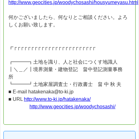
http://www.geocities.jp/woodychosashi/housyumeyasu.html
何かございましたら、何なりとご相談ください。よろ
しくお願い致します。
┏┌┌┌┌┌┌┌┌┌┌┌┌┌┌┌┌┌┌┌┌┌┌┌┌
┏━━━┓土地を識り、人と社会につくす地識人
┃＼＿／┃境界測量・建物登記 畠中登記測量事務
所
┗━━━┛土地家屋調査士・行政書士 畠 中 秋 夫
■ E-mail hatakenaka@to-ki.jp
■ URL
http://www.to-ki.jp/hatakenaka/
http://www.geocities.jp/woodychosashi/