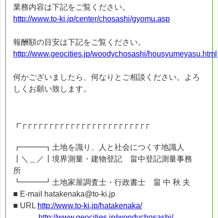
業務内容は下記をご覧ください。
http://www.to-ki.jp/center/chosashi/gyomu.asp
報酬額の目安は下記をご覧ください。
http://www.geocities.jp/woodychosashi/housyumeyasu.html
何かございましたら、何なりとご相談ください。よろ
しくお願い致します。
┏┌┌┌┌┌┌┌┌┌┌┌┌┌┌┌┌┌┌┌┌┌┌┌┌
┏━━━┓土地を識り、人と社会につくす地識人
┃＼＿／┃境界測量・建物登記 畠中登記測量事務
所
┗━━━┛土地家屋調査士・行政書士 畠 中 秋 夫
■ E-mail hatakenaka@to-ki.jp
■ URL
http://www.to-ki.jp/hatakenaka/
http://www.geocities.jp/woodychosashi/