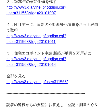
３．築20年の家に価値を残す
http://www3.diary.ne.jp/logdisp.cgi?
user=311568&log=20101007
４．NTTデータ、最新の不動産登記情報をネット経由
で取得
http://www3.diary.ne.jp/logdisp.cgi?
user=311568&log=20101011
５．住宅エコポイント申請 新築が単月２万戸超に
http://www3.diary.ne.jp/logdisp.cgi?
user=311568&log=20101014
全部を見る
http://www3.diary.ne.jp/user/311568/
------------------------------------------------------------------
読者の皆様からの要望にお答えし「登記・測量のＱ＆