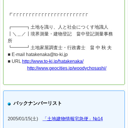
┏┌┌┌┌┌┌┌┌┌┌┌┌┌┌┌┌┌┌┌┌┌┌┌┌
┏━━━┓土地を識り、人と社会につくす地識人
┃＼＿／┃境界測量・建物登記 畠中登記測量事務
所
┗━━━┛土地家屋調査士・行政書士 畠 中 秋 夫
■ E-mail hatakenaka@to-ki.jp
■ URL
http://www.to-ki.jp/hatakenaka/
http://www.geocities.jp/woodychosashi/
バックナンバーリスト
2005/01/15(土)
「土地建物情報宅急便」№14