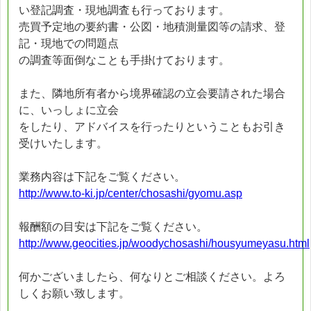
い登記調査・現地調査も行っております。
売買予定地の要約書・公図・地積測量図等の請求、登
記・現地での問題点
の調査等面倒なことも手掛けております。
また、隣地所有者から境界確認の立会要請された場合
に、いっしょに立会
をしたり、アドバイスを行ったりということもお引き
受けいたします。
業務内容は下記をご覧ください。
http://www.to-ki.jp/center/chosashi/gyomu.asp
報酬額の目安は下記をご覧ください。
http://www.geocities.jp/woodychosashi/housyumeyasu.html
何かございましたら、何なりとご相談ください。よろ
しくお願い致します。