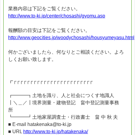
業務内容は下記をご覧ください。
http://www.to-ki.jp/center/chosashi/gyomu.asp
報酬額の目安は下記をご覧ください。
http://www.geocities.jp/woodychosashi/housyumeyasu.html
何かございましたら、何なりとご相談ください。よろ
しくお願い致します。
┏┌┌┌┌┌┌┌┌┌┌┌┌┌┌┌┌┌┌┌┌┌┌┌┌
┏━━━┓土地を識り、人と社会につくす地識人
┃＼＿／┃境界測量・建物登記 畠中登記測量事務
所
┗━━━┛土地家屋調査士・行政書士 畠 中 秋 夫
■ E-mail hatakenaka@to-ki.jp
■ URL
http://www.to-ki.jp/hatakenaka/