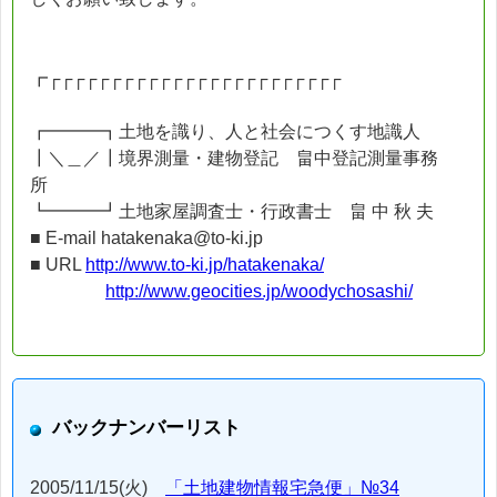
┏┌┌┌┌┌┌┌┌┌┌┌┌┌┌┌┌┌┌┌┌┌┌┌┌
┏━━━┓土地を識り、人と社会につくす地識人
┃＼＿／┃境界測量・建物登記 畠中登記測量事務
所
┗━━━┛土地家屋調査士・行政書士 畠 中 秋 夫
■ E-mail hatakenaka@to-ki.jp
■ URL
http://www.to-ki.jp/hatakenaka/
http://www.geocities.jp/woodychosashi/
バックナンバーリスト
2005/11/15(火)
「土地建物情報宅急便」№34