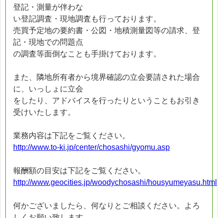
登記・測量が伴わな
い登記調査・現地調査も行っております。
売買予定地の要約書・公図・地積測量図等の請求、登
記・現地での問題点
の調査等面倒なことも手掛けております。
また、隣地所有者から境界確認の立会要請された場合
に、いっしょに立会
をしたり、アドバイスを行ったりということもお引き
受けいたします。
業務内容は下記をご覧ください。
http://www.to-ki.jp/center/chosashi/gyomu.asp
報酬額の目安は下記をご覧ください。
http://www.geocities.jp/woodychosashi/housyumeyasu.html
何かございましたら、何なりとご相談ください。よろ
しくお願い致します。