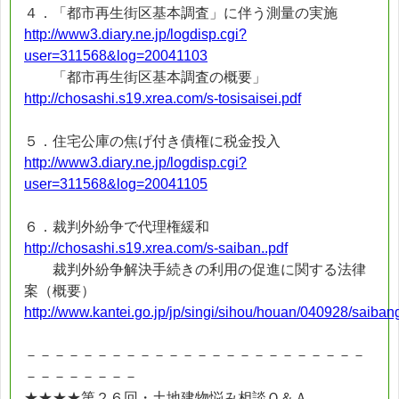
４．「都市再生街区基本調査」に伴う測量の実施
http://www3.diary.ne.jp/logdisp.cgi?
user=311568&log=20041103
「都市再生街区基本調査の概要」
http://chosashi.s19.xrea.com/s-tosisaisei.pdf
５．住宅公庫の焦げ付き債権に税金投入
http://www3.diary.ne.jp/logdisp.cgi?
user=311568&log=20041105
６．裁判外紛争で代理権緩和
http://chosashi.s19.xrea.com/s-saiban..pdf
裁判外紛争解決手続きの利用の促進に関する法律
案（概要）
http://www.kantei.go.jp/jp/singi/sihou/houan/040928/saiban
－－－－－－－－－－－－－－－－－－－－－－－－
－－－－－－－－
★★★★第２６回・土地建物悩み相談Ｑ＆Ａ