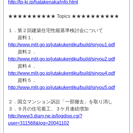
http://to-ki.jp/hatakenaka/info.html
★★★★★★★★★★ Topics ★★★★★★★★★★
１．第２回建築住宅性能基準検討会について
資料１.
http://www.mlit.go.jp/jutakukentiku/build/siryou1.pdf
資料２．
http://www.mlit.go.jp/jutakukentiku/build/siryou2.pdf
資料４．
http://www.mlit.go.jp/jutakukentiku/build/siryou4.pdf
資料５．
http://www.mlit.go.jp/jutakukentiku/build/siryou5.pdf
２．国立マンション訴訟「一部撤去」を取り消し
３．９月の住宅着工、３ケ月連続増加
http://www3.diary.ne.jp/logdisp.cgi?
user=311568&log=20041102