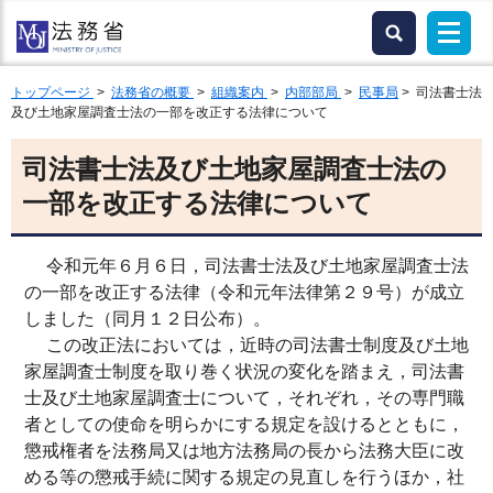
トップページ
>
法務省の概要
>
組織案内
>
内部部局
>
民事局
> 司法書士法
及び土地家屋調査士法の一部を改正する法律について
司法書士法及び土地家屋調査士法の
一部を改正する法律について
令和元年６月６日，司法書士法及び土地家屋調査士法
の一部を改正する法律（令和元年法律第２９号）が成立
しました（同月１２日公布）。
この改正法においては，近時の司法書士制度及び土地
家屋調査士制度を取り巻く状況の変化を踏まえ，司法書
士及び土地家屋調査士について，それぞれ，その専門職
者としての使命を明らかにする規定を設けるとともに，
懲戒権者を法務局又は地方法務局の長から法務大臣に改
める等の懲戒手続に関する規定の見直しを行うほか，社